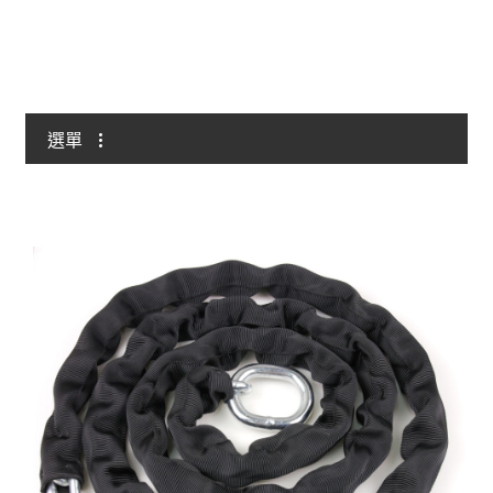
與我聯絡
選單
全部
自行車/電動自行車
輕型/重型摩托車
掛鎖
鏈條/鏈條鎖