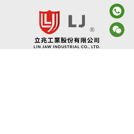
2024© Copyright All Rights Reserved
蘋果網頁設計
立兆工業股份有限公司
ADD:
台南市安南區安通路二段6號 (和順工業區)
TEL:
06-3552181~2
FAX:
06-3552183
EMAIL:
sales@lihjaw.com.tw
COMPILED:
84541016
首頁
關於立兆
產品介紹
最新消息
問與答