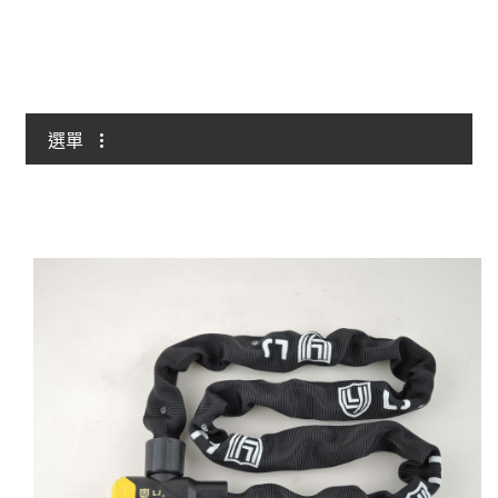
與我聯絡
選單
全部
自行車/電動自行車
輕型/重型摩托車
掛鎖
鏈條/鏈條鎖