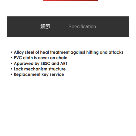
細節
Specification