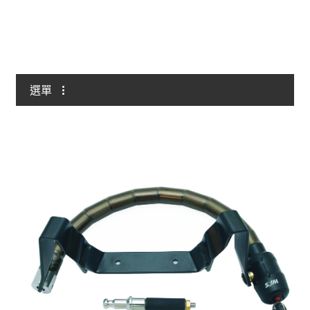
與我聯絡
選單
全部
自行車/電動自行車
輕型/重型摩托車
掛鎖
鏈條/鏈條鎖